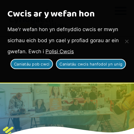
Cwcis ar y wefan hon
Mae'r wefan hon yn defnyddio cwcis er mwyn
sicrhau eich bod yn cael y profiad gorau ar ein
gwefan. Ewch i
Polisi Cwcis
Caniatáu pob cwci
Caniatáu cwcis hanfodol yn unig