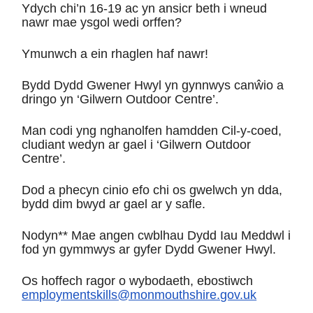
Ydych chi’n 16-19 ac yn ansicr beth i wneud
nawr mae ysgol wedi orffen?
Ymunwch a ein rhaglen haf nawr!
Bydd Dydd Gwener Hwyl yn gynnwys canŵio a
dringo yn ‘Gilwern Outdoor Centre’.
Man codi yng nghanolfen hamdden Cil-y-coed,
cludiant wedyn ar gael i ‘Gilwern Outdoor
Centre’.
Dod a phecyn cinio efo chi os gwelwch yn dda,
bydd dim bwyd ar gael ar y safle.
Nodyn** Mae angen cwblhau Dydd Iau Meddwl i
fod yn gymmwys ar gyfer Dydd Gwener Hwyl.
Os hoffech ragor o wybodaeth, ebostiwch
employmentskills@monmouthshire.gov.uk