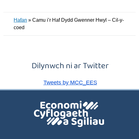
Hafan
»
Camu i’r Haf Dydd Gwenner Hwyl – Cil-y-
coed
Dilynwch ni ar Twitter
Tweets by MCC_EES