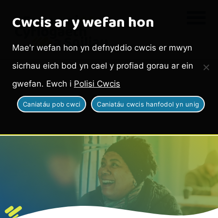
Cwcis ar y wefan hon
Mae'r wefan hon yn defnyddio cwcis er mwyn
sicrhau eich bod yn cael y profiad gorau ar ein
gwefan. Ewch i
Polisi Cwcis
Caniatáu pob cwci
Caniatáu cwcis hanfodol yn unig