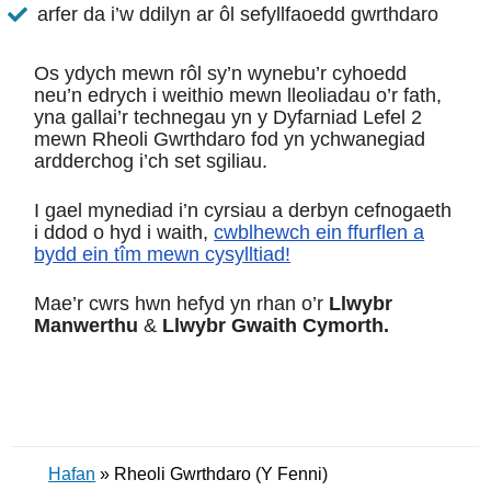
arfer da i’w ddilyn ar ôl sefyllfaoedd gwrthdaro
Os ydych mewn rôl sy’n wynebu’r cyhoedd
neu’n edrych i weithio mewn lleoliadau o’r fath,
yna gallai’r technegau yn y Dyfarniad Lefel 2
mewn Rheoli Gwrthdaro fod yn ychwanegiad
ardderchog i’ch set sgiliau.
I gael mynediad i’n cyrsiau a derbyn cefnogaeth
i ddod o hyd i waith,
cwblhewch ein ffurflen a
bydd ein tîm mewn cysylltiad!
Mae’r cwrs hwn hefyd yn rhan o’r
Llwybr
Manwerthu
&
Llwybr Gwaith Cymorth.
Hafan
»
Rheoli Gwrthdaro (Y Fenni)