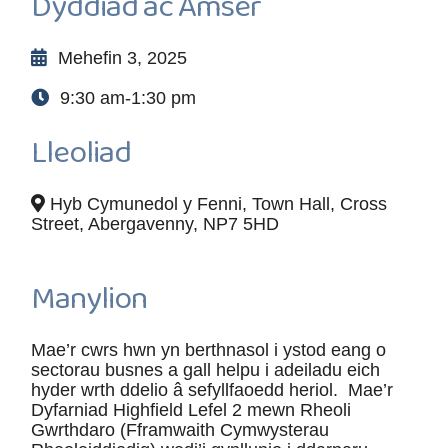
Dyddiad ac Amser
Mehefin 3, 2025
9:30 am-1:30 pm
Lleoliad
Hyb Cymunedol y Fenni, Town Hall, Cross
Street, Abergavenny, NP7 5HD
Manylion
Mae’r cwrs hwn yn berthnasol i ystod eang o
sectorau busnes a gall helpu i adeiladu eich
hyder wrth ddelio â sefyllfaoedd heriol. Mae’r
Dyfarniad Highfield Lefel 2 mewn Rheoli
Gwrthdaro (Fframwaith Cymwysterau