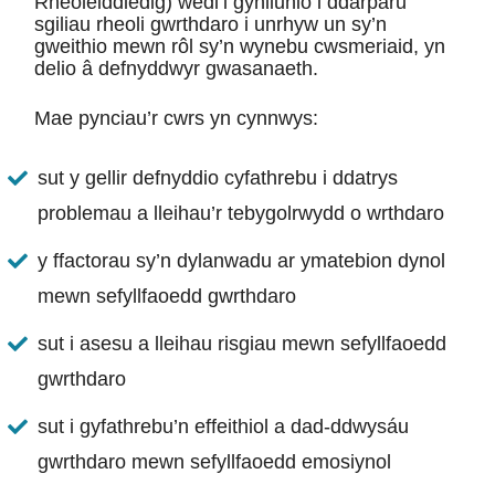
Rheoleiddiedig) wedi’i gynllunio i ddarparu
sgiliau rheoli gwrthdaro i unrhyw un sy’n
gweithio mewn rôl sy’n wynebu cwsmeriaid, yn
delio â defnyddwyr gwasanaeth.
Mae pynciau’r cwrs yn cynnwys:
sut y gellir defnyddio cyfathrebu i ddatrys
problemau a lleihau’r tebygolrwydd o wrthdaro
y ffactorau sy’n dylanwadu ar ymatebion dynol
mewn sefyllfaoedd gwrthdaro
sut i asesu a lleihau risgiau mewn sefyllfaoedd
gwrthdaro
sut i gyfathrebu’n effeithiol a dad-ddwysáu
gwrthdaro mewn sefyllfaoedd emosiynol