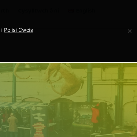
rth
Cysylltwch â ni
English
 i
Polisi Cwcis