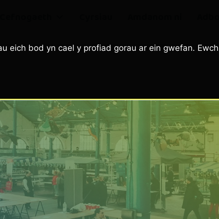
Cefnogaeth
Cyrsiau
Amdanom ni
Adbo
u eich bod yn cael y profiad gorau ar ein gwefan. Ewch