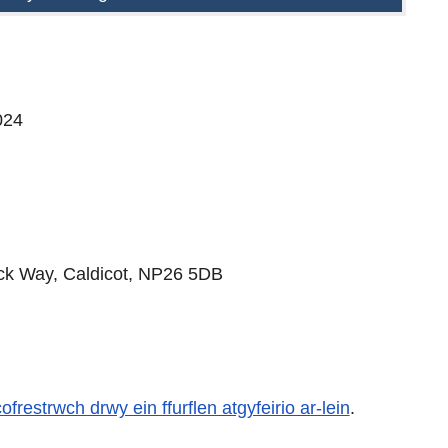
024
k Way, Caldicot, NP26 5DB
cofrestrwch drwy ein ffurflen atgyfeirio ar-lein
.