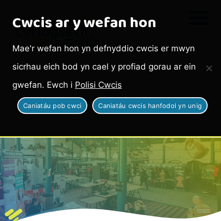
Cwcis ar y wefan hon
Mae'r wefan hon yn defnyddio cwcis er mwyn
sicrhau eich bod yn cael y profiad gorau ar ein
gwefan. Ewch i
Polisi Cwcis
Caniatáu pob cwci
Caniatáu cwcis hanfodol yn unig