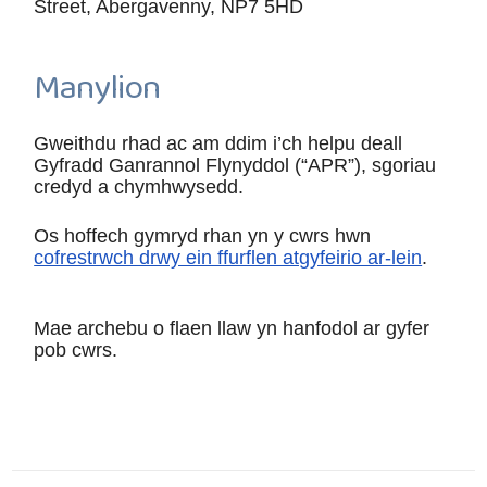
Street, Abergavenny, NP7 5HD
Manylion
Gweithdu rhad ac am ddim i’ch helpu deall
Gyfradd Ganrannol Flynyddol (“APR”), sgoriau
credyd a chymhwysedd.
Os hoffech gymryd rhan yn y cwrs hwn
cofrestrwch drwy ein ffurflen atgyfeirio ar-lein
.
Mae archebu o flaen llaw yn hanfodol ar gyfer
pob cwrs.