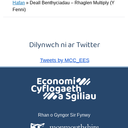
Hafan
»
Deall Benthyciadau – Rhaglen Multiply (Y
Fenni)
Dilynwch ni ar Twitter
Tweets by MCC_EES
Rhan o Gyngor Sir Fynwy