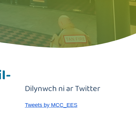
l-
Dilynwch ni ar Twitter
Tweets by MCC_EES