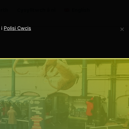
rth
Cysylltwch â ni
English
 i
Polisi Cwcis