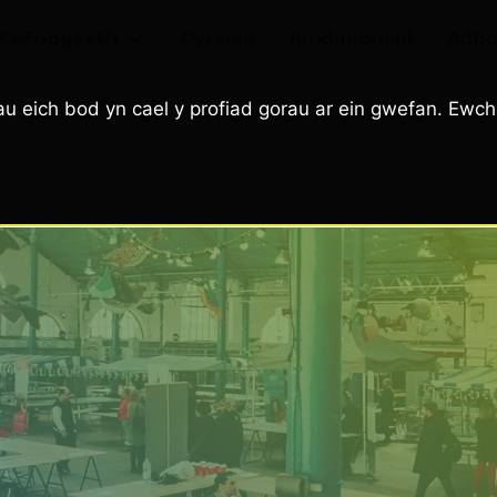
Cefnogaeth
Cyrsiau
Amdanom ni
Adbo
u eich bod yn cael y profiad gorau ar ein gwefan. Ewch