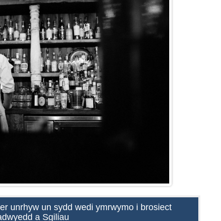
yfer unrhyw un sydd wedi ymrwymo i brosiect
adwyedd a Sgiliau