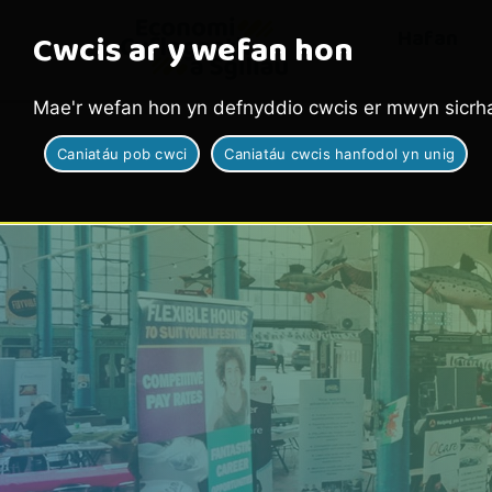
Hafan
Cwcis ar y wefan hon
Mae'r wefan hon yn defnyddio cwcis er mwyn sicrha
Caniatáu pob cwci
Caniatáu cwcis hanfodol yn unig