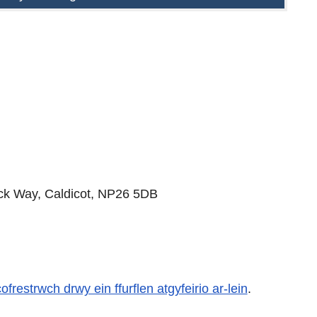
k Way, Caldicot, NP26 5DB
cofrestrwch drwy ein ffurflen atgyfeirio ar-lein
.