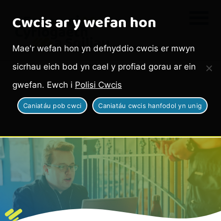
Cwcis ar y wefan hon
Mae'r wefan hon yn defnyddio cwcis er mwyn
sicrhau eich bod yn cael y profiad gorau ar ein
gwefan. Ewch i
Polisi Cwcis
Caniatáu pob cwci
Caniatáu cwcis hanfodol yn unig