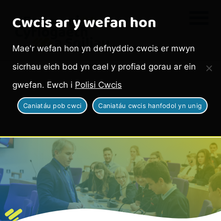
Cwcis ar y wefan hon
Mae'r wefan hon yn defnyddio cwcis er mwyn
sicrhau eich bod yn cael y profiad gorau ar ein
gwefan. Ewch i
Polisi Cwcis
Caniatáu pob cwci
Caniatáu cwcis hanfodol yn unig