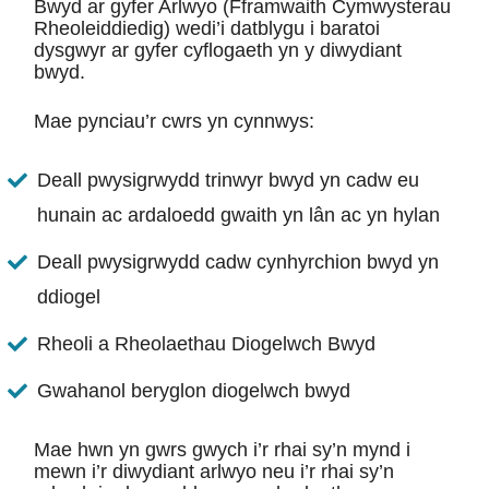
Bwyd ar gyfer Arlwyo (Fframwaith Cymwysterau
Rheoleiddiedig) wedi’i datblygu i baratoi
dysgwyr ar gyfer cyflogaeth yn y diwydiant
bwyd.
Mae pynciau’r cwrs yn cynnwys:
Deall pwysigrwydd trinwyr bwyd yn cadw eu
hunain ac ardaloedd gwaith yn lân ac yn hylan
Deall pwysigrwydd cadw cynhyrchion bwyd yn
ddiogel
Rheoli a Rheolaethau Diogelwch Bwyd
Gwahanol beryglon diogelwch bwyd
Mae hwn yn gwrs gwych i’r rhai sy’n mynd i
mewn i’r diwydiant arlwyo neu i’r rhai sy’n