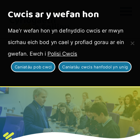
Cwcis ar y wefan hon
Mae'r wefan hon yn defnyddio cwcis er mwyn
sicrhau eich bod yn cael y profiad gorau ar ein
gwefan. Ewch i
Polisi Cwcis
Caniatáu pob cwci
Caniatáu cwcis hanfodol yn unig