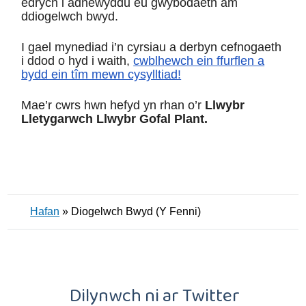
edrych i adnewyddu eu gwybodaeth am
ddiogelwch bwyd.
I gael mynediad i’n cyrsiau a derbyn cefnogaeth
i ddod o hyd i waith,
cwblhewch ein ffurflen a
bydd ein tîm mewn cysylltiad!
Mae’r cwrs hwn hefyd yn rhan o’r
Llwybr
Lletygarwch Llwybr Gofal Plant.
Hafan
»
Diogelwch Bwyd (Y Fenni)
Dilynwch ni ar Twitter