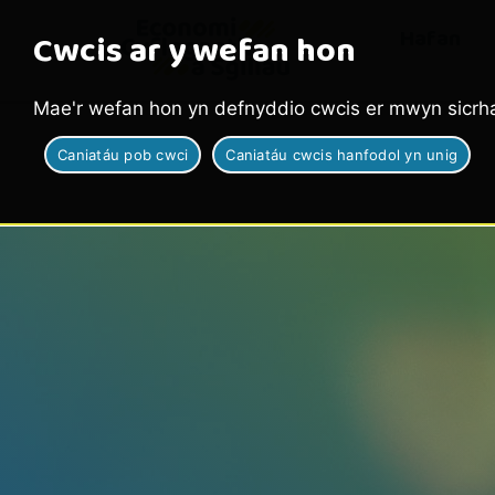
Hafan
Cwcis ar y wefan hon
Mae'r wefan hon yn defnyddio cwcis er mwyn sicrha
Caniatáu pob cwci
Caniatáu cwcis hanfodol yn unig