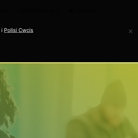
rth
Cysylltwch â ni
English
 i
Polisi Cwcis