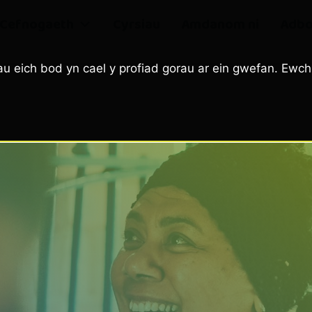
Cefnogaeth
Cyrsiau
Amdanom ni
Adbo
u eich bod yn cael y profiad gorau ar ein gwefan. Ewch