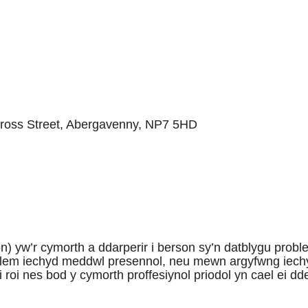
ross Street, Abergavenny, NP7 5HD
) yw’r cymorth a ddarperir i berson sy’n datblygu probl
blem iechyd meddwl presennol, neu mewn argyfwng iech
roi nes bod y cymorth proffesiynol priodol yn cael ei dd