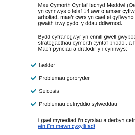
Mae Cymorth Cyntaf Iechyd Meddwl (Oedo
yn cynnwys o leiaf 14 awr o amser cyfl
arholiad, mae’r cwrs yn cael ei gyflwyno
gwaith trwy gydol y ddau ddiwrnod.
Bydd cyfranogwyr yn ennill gwell gwyb
strategaethau cymorth cyntaf priodol, a
Mae’r pynciau a drafodir yn cynnwys:
Iselder
Problemau gorbryder
Seicosis
Problemau defnyddio sylweddau
I gael mynediad i’n cyrsiau a derbyn cef
ein tîm mewn cysylltiad!