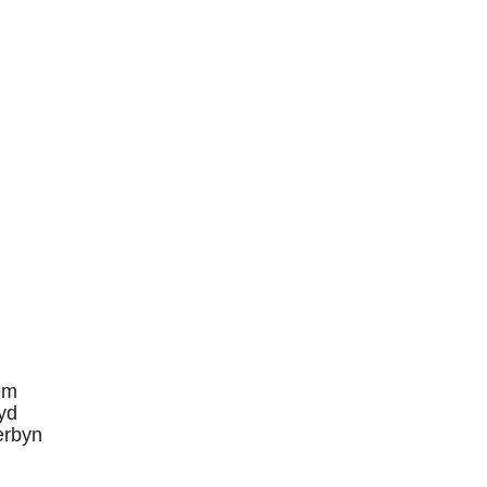
em
yd
erbyn