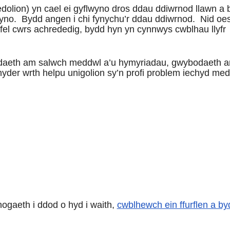
lion) yn cael ei gyflwyno dros ddau ddiwrnod llawn a 
wyno. Bydd angen i chi fynychu’r ddau ddiwrnod. Nid oe
 fel cwrs achrededig, bydd hyn yn cynnwys cwblhau llyfr
odaeth am salwch meddwl a’u hymyriadau, gwybodaeth 
 hyder wrth helpu unigolion sy’n profi problem iechyd me
nogaeth i ddod o hyd i waith,
cwblhewch ein ffurflen a by