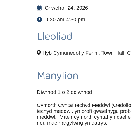
Chwefror 24, 2026
9:30 am-4:30 pm
Lleoliad
Hyb Cymunedol y Fenni, Town Hall, C
Manylion
Diwrnod 1 o 2 ddiwrnod
Cymorth Cyntaf Iechyd Meddwl (Oedolion
iechyd meddwl, yn profi gwaethygu pro
meddwl. Mae’r cymorth cyntaf yn cael ei 
neu mae’r argyfwng yn datrys.