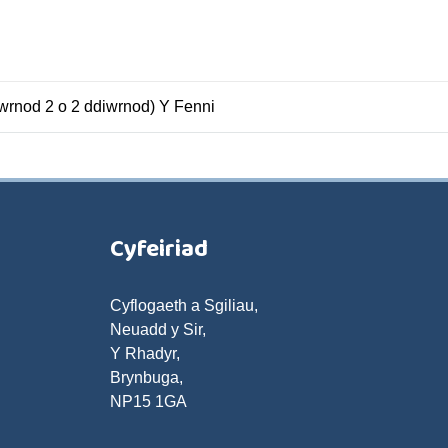
wrnod 2 o 2 ddiwrnod) Y Fenni
Cyfeiriad
Cyflogaeth a Sgiliau,
Neuadd y Sir,
Y Rhadyr,
Brynbuga,
NP15 1GA