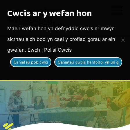
Cwcis ar y wefan hon
Mae'r wefan hon yn defnyddio cwcis er mwyn
sicrhau eich bod yn cael y profiad gorau ar ein
gwefan. Ewch i
Polisi Cwcis
Caniatáu pob cwci
Caniatáu cwcis hanfodol yn unig