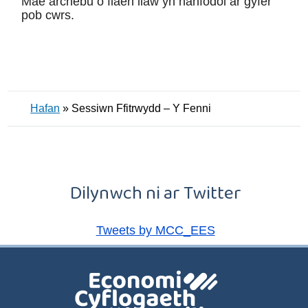
Mae archebu o flaen llaw yn hanfodol ar gyfer
pob cwrs.
Hafan
»
Sessiwn Ffitrwydd – Y Fenni
Dilynwch ni ar Twitter
Tweets by MCC_EES