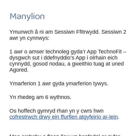
Manylion
Ymunwch â ni am Sessiwn Ffitrwydd. Sessiwn 2
awr yn cynnwys:
1 awr o amser technoleg gyda’r App TechnoFit –
dysgwch sut i ddefnyddio’s App i olrhain eich
cynnydd, gosod nodau, a gweithio tuag at uned
Agored.
Ymarferion 1 awr gyda ymarferion tywys.
Yn rhedeg am 6 wythnos.
Os hoffech gymryd rhan yn y cwrs hwn
cofrestrwch drwy ein ffurflen atgyfeirio ar-lein
.