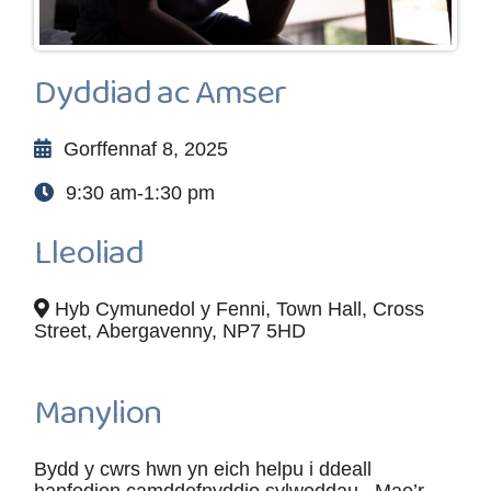
Dyddiad ac Amser
Gorffennaf 8, 2025
9:30 am-1:30 pm
Lleoliad
Hyb Cymunedol y Fenni, Town Hall, Cross
Street, Abergavenny, NP7 5HD
Manylion
Bydd y cwrs hwn yn eich helpu i ddeall
hanfodion camddefnyddio sylweddau. Mae’r