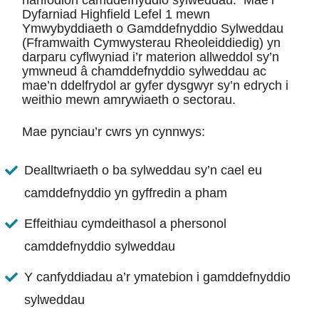
Dyfarniad Highfield Lefel 1 mewn
Ymwybyddiaeth o Gamddefnyddio Sylweddau
(Fframwaith Cymwysterau Rheoleiddiedig) yn
darparu cyflwyniad i’r materion allweddol sy’n
ymwneud â chamddefnyddio sylweddau ac
mae’n ddelfrydol ar gyfer dysgwyr sy’n edrych i
weithio mewn amrywiaeth o sectorau.
Mae pynciau’r cwrs yn cynnwys:
Dealltwriaeth o ba sylweddau sy’n cael eu
camddefnyddio yn gyffredin a pham
Effeithiau cymdeithasol a phersonol
camddefnyddio sylweddau
Y canfyddiadau a’r ymatebion i gamddefnyddio
sylweddau