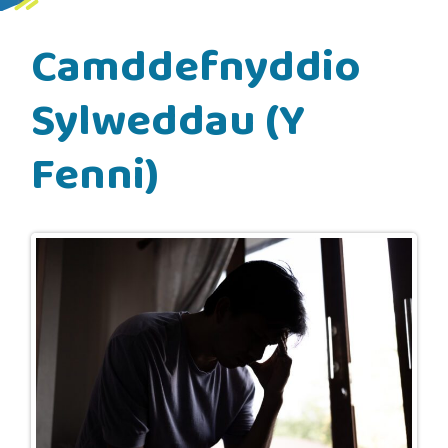
Camddefnyddio
Sylweddau (Y
Fenni)