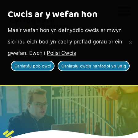
Cwcis ar y wefan hon
Mae'r wefan hon yn defnyddio cwcis er mwyn
sicrhau eich bod yn cael y profiad gorau ar ein
gwefan. Ewch i
Polisi Cwcis
Caniatáu pob cwci
Caniatáu cwcis hanfodol yn unig