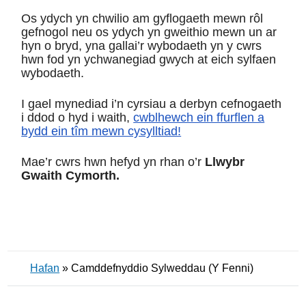
Os ydych yn chwilio am gyflogaeth mewn rôl
gefnogol neu os ydych yn gweithio mewn un ar
hyn o bryd, yna gallai’r wybodaeth yn y cwrs
hwn fod yn ychwanegiad gwych at eich sylfaen
wybodaeth.
I gael mynediad i’n cyrsiau a derbyn cefnogaeth
i ddod o hyd i waith,
cwblhewch ein ffurflen a
bydd ein tîm mewn cysylltiad!
Mae’r cwrs hwn hefyd yn rhan o’r
Llwybr
Gwaith Cymorth.
Hafan
»
Camddefnyddio Sylweddau (Y Fenni)