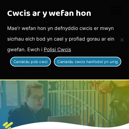
Cwcis ar y wefan hon
Mae'r wefan hon yn defnyddio cwcis er mwyn
sicrhau eich bod yn cael y profiad gorau ar ein
gwefan. Ewch i
Polisi Cwcis
Caniatáu pob cwci
Caniatáu cwcis hanfodol yn unig