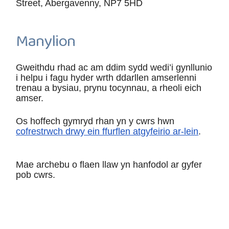
Street, Abergavenny, NP7 5HD
Manylion
Gweithdu rhad ac am ddim sydd wedi’i gynllunio
i helpu i fagu hyder wrth ddarllen amserlenni
trenau a bysiau, prynu tocynnau, a rheoli eich
amser.
Os hoffech gymryd rhan yn y cwrs hwn
cofrestrwch drwy ein ffurflen atgyfeirio ar-lein
.
Mae archebu o flaen llaw yn hanfodol ar gyfer
pob cwrs.