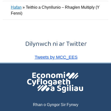
Hafan
»
Teithio a Chynllunio – Rhaglen Multiply (Y
Fenni)
Dilynwch ni ar Twitter
Tweets by MCC_EES
Rhan o Gyngor Sir Fynwy