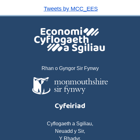
Tweets by MCC_EES
Rhan o Gyngor Sir Fynwy
Cyfeiriad
Cyflogaeth a Sgiliau,
Neuadd y Sir,
Y Rhadyr,