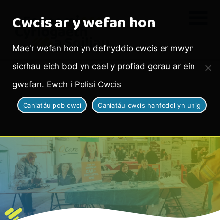
Cwcis ar y wefan hon
Mae'r wefan hon yn defnyddio cwcis er mwyn
sicrhau eich bod yn cael y profiad gorau ar ein
gwefan. Ewch i
Polisi Cwcis
Caniatáu pob cwci
Caniatáu cwcis hanfodol yn unig