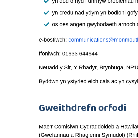
yn dod o hyd i unrhyw broblemau n
yn credu nad ydym yn bodloni gof
os oes angen gwybodaeth arnoch 
e-bostiwch:
communications@monmouths
ffoniwch: 01633 644644
Neuadd y Sir, Y Rhadyr, Brynbuga, NP
Byddwn yn ystyried eich cais ac yn cysyl
Gweithdrefn orfodi
Mae’r Comisiwn Cydraddoldeb a Hawliau
(Gwefannau a Rhaglenni Symudol) (Rhif 