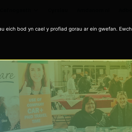
Cefnogaeth
Cyrsiau
Amdanom ni
Adbo
u eich bod yn cael y profiad gorau ar ein gwefan. Ewch