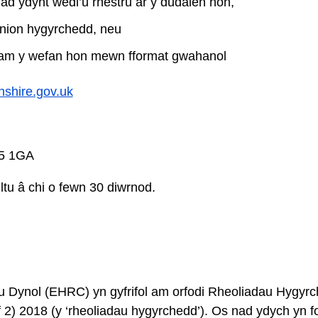
ad ydynt wedi’u rhestru ar y dudalen hon,
ynion hygyrchedd, neu
am y wefan hon mewn fformat gwahanol
hire.gov.uk
15 1GA
ltu â chi o fewn 30 diwrnod.
 Dynol (EHRC) yn gyfrifol am orfodi Rheoliadau Hygyr
2) 2018 (y ‘rheoliadau hygyrchedd’). Os nad ydych yn fo