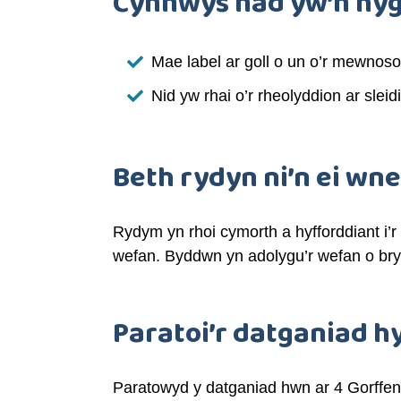
Cynnwys nad yw’n hy
Mae label ar goll o un o’r mewnoso
Nid yw rhai o’r rheolyddion ar slei
Beth rydyn ni’n ei wn
Rydym yn rhoi cymorth a hyfforddiant i’
wefan. Byddwn yn adolygu’r wefan o bryd
Paratoi’r datganiad 
Paratowyd y datganiad hwn ar 4 Gorffen