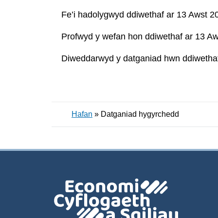
Fe’i hadolygwyd ddiwethaf ar 13 Awst 2
Profwyd y wefan hon ddiwethaf ar 13 A
Diweddarwyd y datganiad hwn ddiwethaf
Hafan
»
Datganiad hygyrchedd