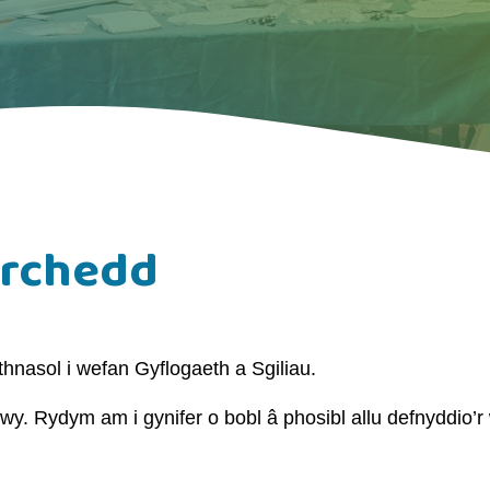
yrchedd
nasol i wefan Gyflogaeth a Sgiliau.
wy. Rydym am i gynifer o bobl â phosibl allu defnyddio’r