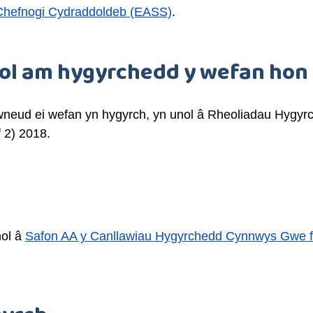
 Chefnogi Cydraddoldeb (EASS)
.
l am hygyrchedd y wefan hon
neud ei wefan yn hygyrch, yn unol â Rheoliadau Hygyr
 2) 2018.
nol â
Safon AA y Canllawiau Hygyrchedd Cynnwys Gwe f