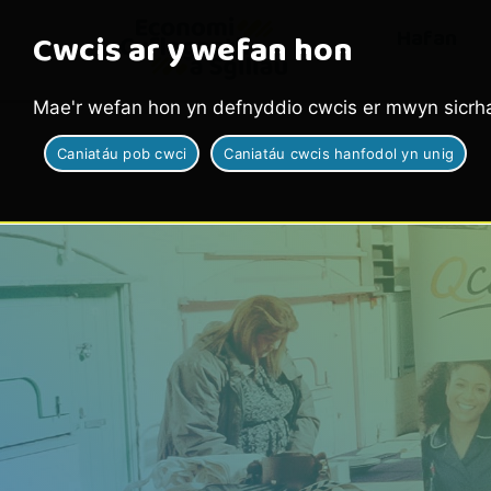
Hafan
Cwcis ar y wefan hon
Mae'r wefan hon yn defnyddio cwcis er mwyn sicrha
Caniatáu pob cwci
Caniatáu cwcis hanfodol yn unig