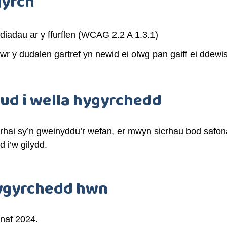
gyrch
diadau ar y ffurflen (WCAG 2.2 A 1.3.1)
diwr y dudalen gartref yn newid ei olwg pan gaiff ei dde
eud i wella hygyrchedd
r rhai sy’n gweinyddu’r wefan, er mwyn sicrhau bod safo
 i’w gilydd.
hygyrchedd hwn
naf 2024.