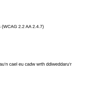
wis (WCAG 2.2 AA 2.4.7)
nau’n cael eu cadw wrth ddiweddaru’r