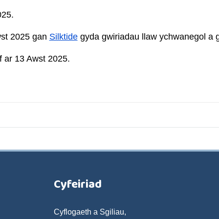
025.
wst 2025 gan
Silktide
gyda gwiriadau llaw ychwanegol a g
 ar 13 Awst 2025.
Cyfeiriad
Cyflogaeth a Sgiliau,