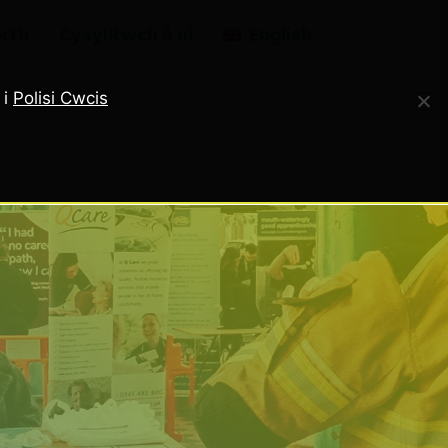
rth
Cysylltwch â ni
English
 i
Polisi Cwcis