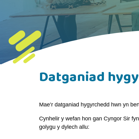
Datganiad hyg
Mae’r datganiad hygyrchedd hwn yn berth
Cynhelir y wefan hon gan Cyngor Sir fyn
golygu y dylech allu: