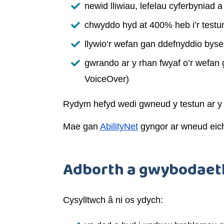
newid lliwiau, lefelau cyferbyniad 
chwyddo hyd at 400% heb i’r testun
llywio’r wefan gan ddefnyddio byse
gwrando ar y rhan fwyaf o’r wefan
VoiceOver)
Rydym hefyd wedi gwneud y testun ar y w
Mae gan
AbilityNet
gyngor ar wneud eich
Adborth a gwybodaeth
Cysylltwch â ni os ydych: