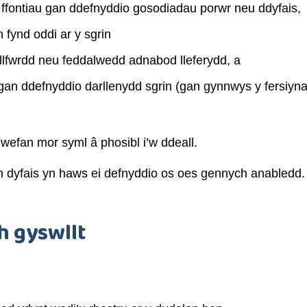
a ffontiau gan ddefnyddio gosodiadau porwr neu ddyfais,
 fynd oddi ar y sgrin
llfwrdd neu feddalwedd adnabod lleferydd, a
 gan ddefnyddio darllenydd sgrin (gan gynnwys y fers
efan mor syml â phosibl i’w ddeall.
 dyfais yn haws ei defnyddio os oes gennych anabledd.
 gyswllt