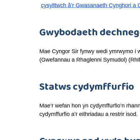
cysylltwch â’r Gwasanaeth Cynghori a
Gwybodaeth dechnego
Mae Cyngor Sir fynwy wedi ymrwymo i w
(Gwefannau a Rhaglenni Symudol) (Rhif
Statws cydymffurfio
Mae’r wefan hon yn cydymffurfio’n rhan
cydymffurfio a’r eithriadau a restrir isod.