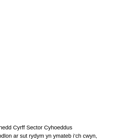
chedd Cyrff Sector Cyhoeddus
dlon ar sut rydym yn ymateb i’ch cwyn,