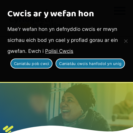
Cwcis ar y wefan hon
Mae'r wefan hon yn defnyddio cwcis er mwyn
sicrhau eich bod yn cael y profiad gorau ar ein
gwefan. Ewch i
Polisi Cwcis
Caniatáu pob cwci
Caniatáu cwcis hanfodol yn unig